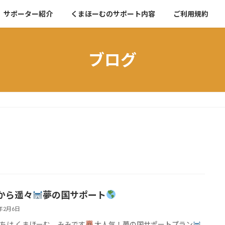
サポーター紹介
くまほーむのサポート内容
ご利用規約
ブログ
から遥々
夢の国サポート
6年2月6日
ちは くまほーむ みみです
大人気！夢の国サポートプラン