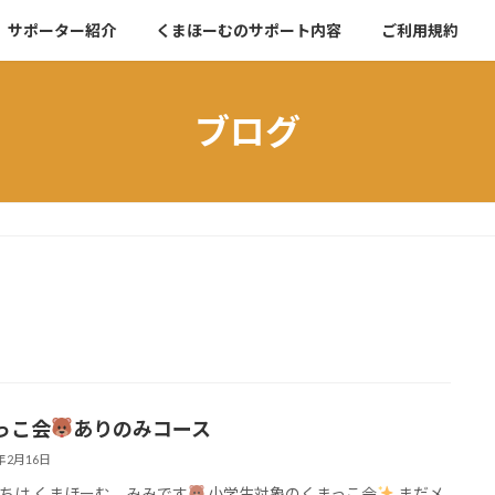
サポーター紹介
くまほーむのサポート内容
ご利用規約
ブログ
っこ会
ありのみコース
6年2月16日
ちは くまほーむ みみです
小学生対象のくまっこ会
まだメ