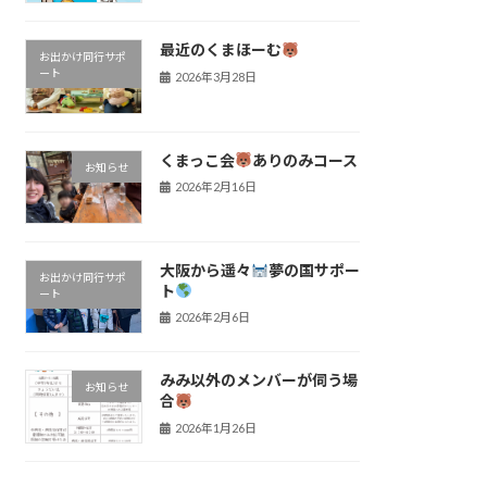
最近のくまほーむ
お出かけ同行サポ
ート
2026年3月28日
くまっこ会
ありのみコース
お知らせ
2026年2月16日
大阪から遥々
夢の国サポー
お出かけ同行サポ
ト
ート
2026年2月6日
みみ以外のメンバーが伺う場
お知らせ
合
2026年1月26日