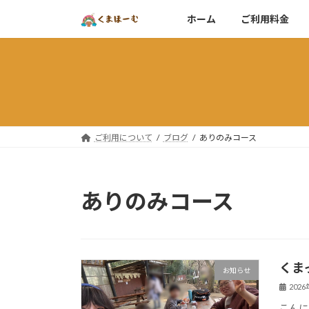
コ
ナ
ホーム
ご利用料金
ン
ビ
テ
ゲ
ン
ー
ツ
シ
へ
ョ
ス
ン
キ
に
ご利用について
ブログ
ありのみコース
ッ
移
プ
動
ありのみコース
くま
お知らせ
202
こんに